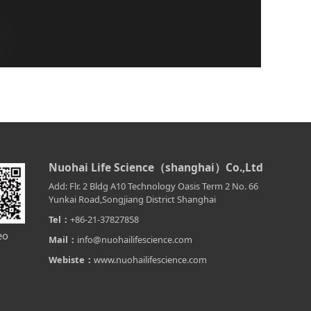
Nuohai Life Science（shanghai）Co.,Ltd
Add: Flr. 2 Bldg A10 Technology Oasis Term 2 No. 66
Yunkai Road,Songjiang District Shanghai
Tel：
+86-21-37827858
eo
Mail：
info@nuohailifescience.com
Webiste：
www.nuohailifescience.com