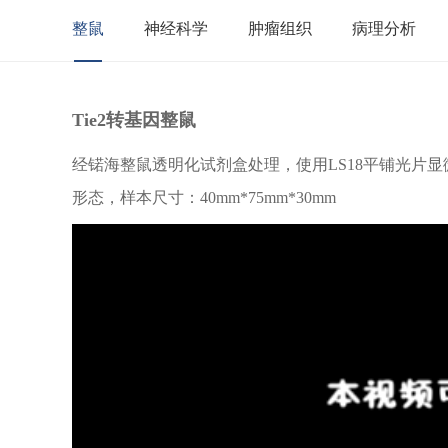
整鼠
神经科学
肿瘤组织
病理分析
Tie2转基因整鼠
经锘海整鼠透明化试剂盒处理，使用LS18平铺光片显
形态，
样本尺寸：40mm*75mm*30mm