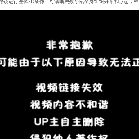
进行整体3D成像，可清晰观察小鼠全身组织分布和形态，样本尺寸：37