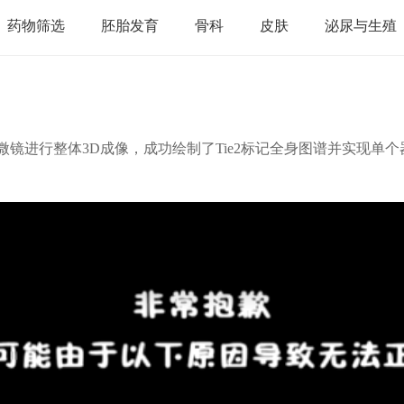
药物筛选
胚胎发育
骨科
皮肤
泌尿与生殖
微镜进行整体3D成像，成功绘制了Tie2标记全身图谱并实现