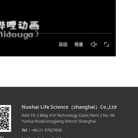
Nuohai Life Science（shanghai）Co.,Ltd
Add: Flr. 2 Bldg A10 Technology Oasis Term 2 No. 66
Yunkai Road,Songjiang District Shanghai
Tel：
+86-21-37827858
eo